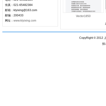
传真：021-65482384
邮箱：
klyixing@163.com
邮编：200433
Vector1850
网址：
www.klyixing.com
CopyRight © 201
技