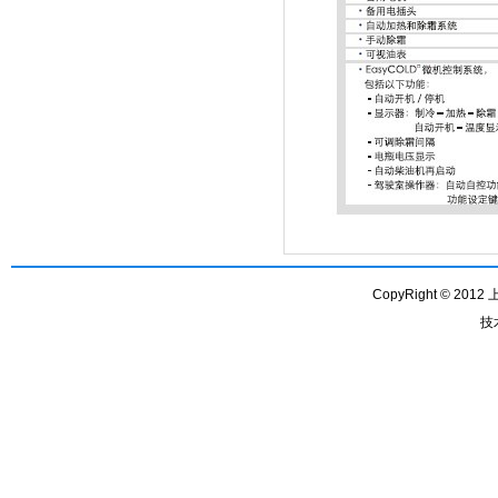
CopyRight © 201
技